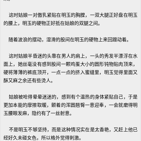
这时姑娘一对傲乳紧贴在明玉的胸膛，一双大腿正好盘在明玉
的腰上，明玉的硬物正好抵在姑娘的双腿之间。
随着波浪的摆动，湿滑的股间在明玉的硬物上来回蹭动着。
这时姑娘半昏迷的头靠在男人的肩上，一头的秀发半漂浮在水
面上，她丝毫没有感到股间一颗鸡蛋大小的圆形钝物贴肉顶来，
硬将薄薄的裤底顶开，一点一点的挤入蜜缝里，明玉觉得里面又
酥又麻之余还有些烫人。
姑娘被呛得晕晕迷迷的，感到有个温热的身体紧贴自己，于是
更加本能的摩擦取暖，颤着的浑圆翘臀一意迎奉，一会就磨得明
玉腰眼发麻，隐约有了一丝射意。
不是明玉不够坚持，而是这种情况实在是太香艳，又赶上他已
经好久未碰女色，所以格外觉得刺激。