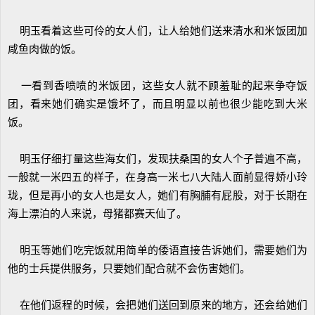
明玉看着这些可伶的女人们，让人给她们送来清水和米饭团加
咸鱼肉做的饭。
一看到香喷喷的米饭团，这些女人就不顾羞耻的起来争夺饭
团，看来她们确实是饿坏了，而且明显以前也很少能吃到大米
饭。
明玉仔细打量这些海女们，发现扶桑国的女人个子普遍不高，
一般就一米四五的样子，在身高一米七八大陆人面前显得娇小玲
珑，但是再小的女人也是女人，她们有胸脯有屁股，对于长期在
海上漂泊的人来说，母猪都赛天仙了。
明玉等她们吃完饭就用简单的倭语直接告诉她们，需要她们为
他的士兵提供服务，只要她们配合就不会伤害她们。
在他们返程的时候，会把她们送回到原来的地方，还会给她们