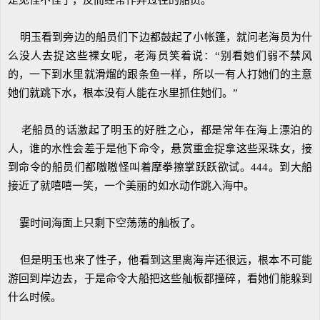
是见怪不怪了，反而经常作弄过往的船员。
明玉看到旁边的船员们下边都鼓起了小帐篷，就问老海员为什
么没人去捉这些裸女呢，老海员笑着说：“别看她们弱不禁风
的，一下到水里就滑熘的跟条鱼一样，所以一有人打她们的主意
她们就跳下水，根本没有人能在水里抓住她们。”
老船员的话激起了明玉的好胜之心，都是常年在海上漂泊的
人，谁的水性会差于是他下命令，悬赏重金捉拿这些采珠女，接
到命令的船员们都嗷嗷怪叫着摩拳擦掌跃跃欲试。444。到大船
接近了就嘻嘻一笑，一个美丽的如水动作跳入海中。
霎时间海面上只剩下空荡荡的舢板了。
但是明玉也来了性子，他看到这里离海岸还很远，根本不可能
游回到岸边去，于是命令大船把这些舢板都撞碎，看她们能躲到
什么时候。