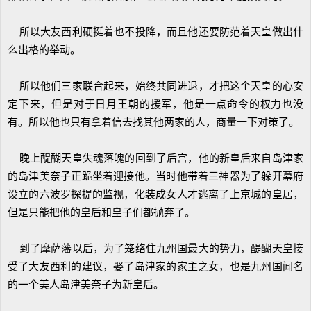
所以大友西利硬挺着也不投降，而且他还要防范着天皇做出什
么出格的举动。
所以他们三家联合起来，始终共同进退，才把这个天皇的心安
定下来，但是对于日月王朝的援军，他是一点命令的权力也没
有。所以他也只有拿着信去找其他两家的人，商量一下对策了。
晚上醍醐天皇失魂落魄的回到了后宫，他的新皇后来自岛津家
的岛津美奈子正跪坐着迎接他。当时他带着三神器为了躲开幕府
设立的六波罗探提的监视，化装成女人才逃离了上京城的皇居，
但是只能把他的皇后和皇子们都抛弃了。
到了摩萨藩以后，为了笼络住九州国最大的势力，醍醐天皇接
受了大友西利的建议，娶了岛津家的家主之女，也是九州国闻名
的一个美人岛津美奈子为新皇后。