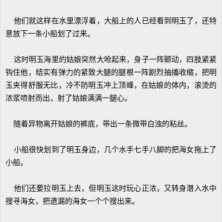
他们就这样在水里漂浮着，大船上的人已经看到明玉了，还特
意放下一条小船划了过来。
这时明玉海里的姑娘突然大呛起来，身子一阵颤动，四肢紧紧
钩住他，结实有弹力的紧致大腿的腿根一阵剧烈抽搐收缩，把明
玉夹得舒服无比，冷不防明玉冲上顶峰，在姑娘的体内，滚烫的
浓浆喷射而出，射了姑娘满满一腿心。
随着异物离开姑娘的裤底，带出一条微带白浊的粘丝。
小船很快划到了明玉身边，几个水手七手八脚的把海女拖上了
小船。
他们还要拉明玉上去，但明玉这时玩心正浓，又转身潜入水中
搜寻海女，把遗漏的海女一个个搜出来。