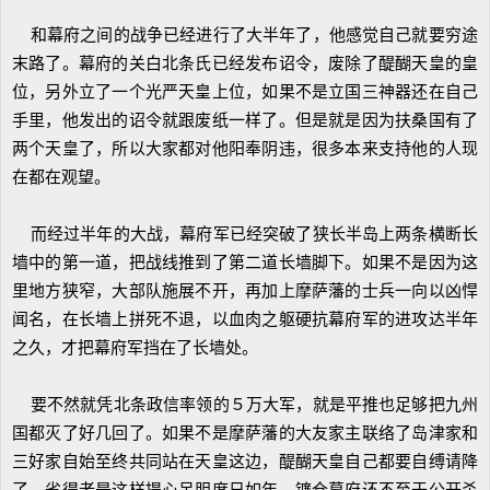
和幕府之间的战争已经进行了大半年了，他感觉自己就要穷途
末路了。幕府的关白北条氏已经发布诏令，废除了醍醐天皇的皇
位，另外立了一个光严天皇上位，如果不是立国三神器还在自己
手里，他发出的诏令就跟废纸一样了。但是就是因为扶桑国有了
两个天皇了，所以大家都对他阳奉阴违，很多本来支持他的人现
在都在观望。
而经过半年的大战，幕府军已经突破了狭长半岛上两条横断长
墙中的第一道，把战线推到了第二道长墙脚下。如果不是因为这
里地方狭窄，大部队施展不开，再加上摩萨藩的士兵一向以凶悍
闻名，在长墙上拼死不退，以血肉之躯硬抗幕府军的进攻达半年
之久，才把幕府军挡在了长墙处。
要不然就凭北条政信率领的５万大军，就是平推也足够把九州
国都灭了好几回了。如果不是摩萨藩的大友家主联络了岛津家和
三好家自始至终共同站在天皇这边，醍醐天皇自己都要自缚请降