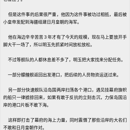
但是这件事的后果很严重，他因为这件事被功过相抵，最后被
小皇帝发配到海疆组建日月皇朝的海军。
他在海边辛辛苦苦３年才有了今天的规模，现在马上要放开手
脚大干一场了，所以明玉先抓紧时间放松放松。
不过等舰队的人都休息差不多了，明玉把大家找来分配任务。
一部分艨艟舰返回出发港口，把后续的人员物资运送过来。
另一部分快速舰队沿岛国两岸扫荡各个港口，遇见挂幕府旗帜
的船只一律掳掠回来，如果有敢于反抗的立刻击沉，力保岛国沿
岸的港口片板不敢下海。
这样即打击了幕府的海上力量，同时震慑了那些沿岸的大名们
不敢和日月皇朝作对。