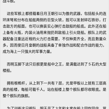
战斗舰。
这些军舰上都搭载着日月王朝引以为傲的武器，包括船头的连
环床弩和分布在船舷两侧的巨型火铳，既可以发射碎石铁砂，打
击敌方的船面，也可以换装实心弹打击敌船的船底。此外还在船
上备有火瓶，内装火油用来抛扔到敌船上引火烧船。舰队上的武
器配备注重远近程的火力打击需要，不仅种类齐全，而且数量众
多，因而使日月皇朝的战船具备了单独作战和配合作战的能力，
成为海上一只强大的军事力量。
而明玉脚下这只巨舰更是船中之王，是满载达到了５石的大型
楼船。
拥有根桅杆，从上到下一共有７层，光是甲板以上就有三层高
高的船楼，每船可载千人。站在船楼上整个舰队都尽收眼底。是
整个舰队的旗舰。
为了训练这只舰队，明玉花了３年和大家在船上同吃同住，冒