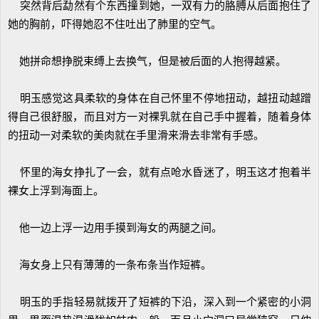
突然背后勐然有个东西撞到她，一双有力的胳膊从后面抱住了
她的胸前，吓得她忍不住吐出了肺里的空气。
她拼命想挣脱束缚上去换气，但是被后面的人抱得越紧。
明玉感觉这具柔软的身体在自己怀里不停地扭动，越扭动越蹭
得自己很舒服，而且对方一对裸乳就在自己手中握着，随着身体
的扭动一对柔软的美肉就在手里滑来滑去非常有手感。
怀里的海女挣扎了一会，就有点呛水昏迷了，明玉这才抱着半
裸女上浮到海面上。
他一边上浮一边用手摸到海女的两腿之间。
海女身上只有薄薄的一条布条当作短裤。
明玉的手指轻易就拨开了短裤的下沿，深入到一个紧密的小洞