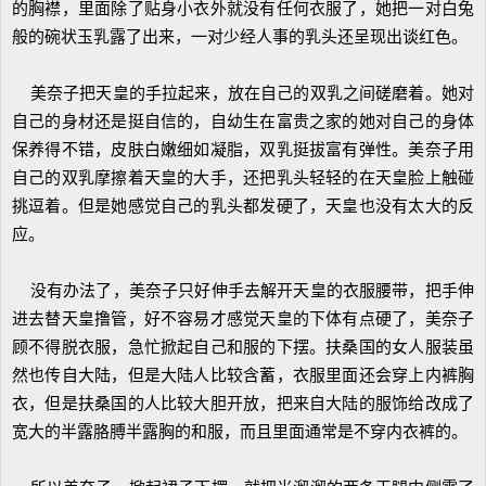
的胸襟，里面除了贴身小衣外就没有任何衣服了，她把一对白兔
般的碗状玉乳露了出来，一对少经人事的乳头还呈现出谈红色。
美奈子把天皇的手拉起来，放在自己的双乳之间磋磨着。她对
自己的身材还是挺自信的，自幼生在富贵之家的她对自己的身体
保养得不错，皮肤白嫩细如凝脂，双乳挺拔富有弹性。美奈子用
自己的双乳摩擦着天皇的大手，还把乳头轻轻的在天皇脸上触碰
挑逗着。但是她感觉自己的乳头都发硬了，天皇也没有太大的反
应。
没有办法了，美奈子只好伸手去解开天皇的衣服腰带，把手伸
进去替天皇撸管，好不容易才感觉天皇的下体有点硬了，美奈子
顾不得脱衣服，急忙掀起自己和服的下摆。扶桑国的女人服装虽
然也传自大陆，但是大陆人比较含蓄，衣服里面还会穿上内裤胸
衣，但是扶桑国的人比较大胆开放，把来自大陆的服饰给改成了
宽大的半露胳膊半露胸的和服，而且里面通常是不穿内衣裤的。