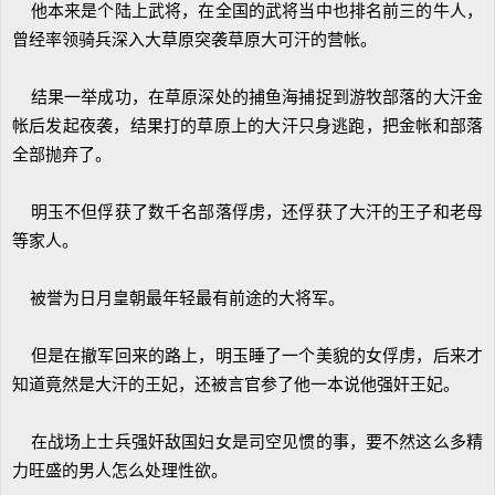
他本来是个陆上武将，在全国的武将当中也排名前三的牛人，
曾经率领骑兵深入大草原突袭草原大可汗的营帐。
结果一举成功，在草原深处的捕鱼海捕捉到游牧部落的大汗金
帐后发起夜袭，结果打的草原上的大汗只身逃跑，把金帐和部落
全部抛弃了。
明玉不但俘获了数千名部落俘虏，还俘获了大汗的王子和老母
等家人。
被誉为日月皇朝最年轻最有前途的大将军。
但是在撤军回来的路上，明玉睡了一个美貌的女俘虏，后来才
知道竟然是大汗的王妃，还被言官参了他一本说他强奸王妃。
在战场上士兵强奸敌国妇女是司空见惯的事，要不然这么多精
力旺盛的男人怎么处理性欲。