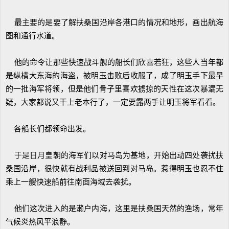
最主要的是要了解扶桑国沿岸各港口的情况和地形，画出航海
图和通行水道。
他的命令让那些快速战斗舰的船长们欣喜若狂，这些人当年都
是纵横大东海的海盗，被明玉击败后收服了，成了明玉手下最早
的一批海军将领，但是他们骨子里喜欢掳掠的天性在这次暴漏无
疑，大家都说又干上老本行了，一定要露两手让明玉将军看看。
各船长们都领命出发。
于是日月皇朝的海军们以对马岛为基地，开始出动四处袭扰扶
桑国沿岸，很快就有战利品被送回到对马岛。惹得明玉也忍不住
乘上一艘快速船前往南面海域去袭扰。
他们这次进入的是濑户内海，这里是扶桑国天然的渔场，常年
气候炎热风平浪静。