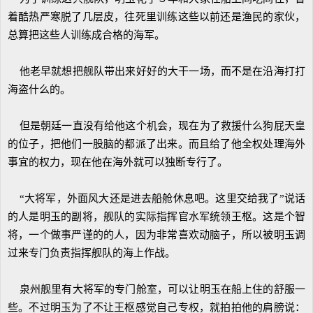
着酷热严寒脱了几层皮，往死里训练这些以前还是渔民的家伙，
总算把这些人训练成合格的海军。
他老早就想把舰队带出来好好的大干一场，而不是在沿海打打
海盗什么的。
但是朝廷一直没有给他这个机会，现在为了救援什么狗屁天皇
的位子，把他们一股脑的都派了出来。而且给了他全权处理海外
事宜的权力，现在他在海外就可以独断专行了。
“大将军，外面风大还是进去船舱休息吧。这里交给我了”说话
的人是明玉的副将，舰队的实际指挥官水军统领王枢。这是个智
将，一个做事严谨的的人，因为非常喜欢动脑子，所以被明玉调
过来专门负责指挥舰队的海上作战。
泉州舰里有大将军的专门舱室，可以让明玉在船上住的舒服一
些。不过明玉为了不让王枢感觉自己专权，就拍拍他的肩膀说：