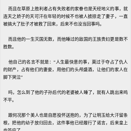
而且在草原上胜利者占有失败者的家眷也是天经地义的事，就
连天之娇子的天可汗在年轻的时候不也被人掳掠走了妻子，一直
被搞大了肚子才被救了回来，后来不也没当回事吗。
而且他的一生灭国无数，而他睡过的敌国的王族贵妇更是数不
胜数。
他自己的名言不就是：“人生最快意的事，莫过于夺占了仇人
的财产，占有他们的妻妾，用他们的头颅盛酒，让他们的家人在
脚下哭泣”
吗，怎么到了他的子孙后代的老婆被人睡了，就有人跳出来鸣
不平。
跟何况那个美人也是自愿投怀送抱的，为了让明玉给大汗留条
根，把他的幼子放归回去，这件事他已经履行了诺言，后来皇上
也答应了。