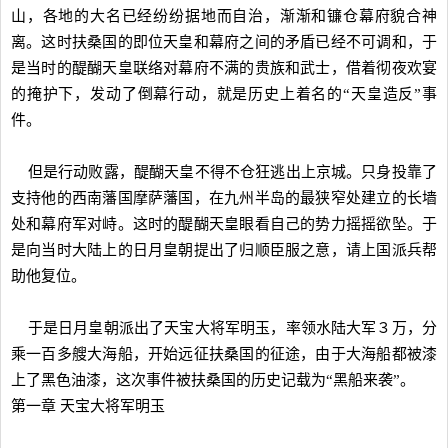
山，各地的大名已经纷纷据地而自治，渐渐和镰仓幕府貌合神
离。这时扶桑国的即位天皇和幕府之间的矛盾已经不可调和，于
是当时的醍醐天皇联络对幕府不满的贵族和武士，借着彻夜欢宴
的掩护下，发动了倒幕行动，就是历史上着名的“天皇造反”事
件。
但是行动败露，醍醐天皇不得不仓狂逃出上京城。只身投靠了
支持他的西南藩国摩萨藩国，在九州半岛的最狭窄处建立的长墙
处和幕府军对峙。这时的醍醐天皇眼看自己的势力摇摇欲坠。于
是向当时大陆上的日月皇朝提出了归顺臣服之意，请上国派兵帮
助他复位。
于是日月皇朝派出了天宝大将军明玉，率领水陆大军３万，分
乘一百多艘大海船，开始远征扶桑国的征途，由于大海船都被漆
上了黑色油漆，这次事件被扶桑国的历史记载为“黑船来袭”。
第一章 天宝大将军明玉