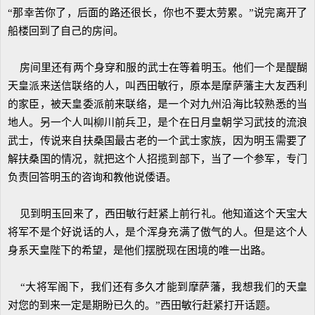
“那幸苦你了，后面的路还很长，你也不要太劳累。”说完离开了
船楼回到了自己的房间。
房间里还有两个身穿和服的武士在等着明玉。他们一个是醍醐
天皇派来送信联络的人，叫西田敏行，原本是摩萨藩主大友西利
的家臣，被天皇委派前来联络，是一个对九州沿海比较熟悉的当
地人。另一个人叫柳川前兵卫，是个在日月皇朝学习武技的流浪
武士，传说来自扶桑国最古老的一个武士家族，因为明玉需要了
解扶桑国的情况，就把这个人招揽到部下，当了一个参军，专门
负责回答明玉的咨询和教他说倭语。
见到明玉回来了，西田敏行赶紧上前行礼。他知道这个天宝大
将军不是个好说话的人，是个浑身充满了傲气的人。但是这个人
身系天皇陛下的希望，是他们摆脱现在困境的唯一出路。
“大将军阁下，我们还有多久才能到摩萨藩，我想我们的天皇
对您的到来一定是期盼已久的。”西田敏行赶紧打开话题。