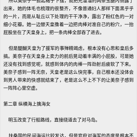
所以美奈子一掀起裙子下摆，就把光溜溜的两条玉腿内侧露了
出来，她的体毛也梳理的很整齐，不像普通妇人那样下面黑乎乎
的一片，而是从耻丘以下处理的干干净净，露出了粉红色的一对
细小花瓣。她一边替天皇撸着一边把肉棒对准自己的粉穴，一抬
屁股坐在了天皇身上，把一条肉棒全部吞了进去。
但是醍醐天皇为了援军的事殚精竭虑，根本没有心思和皇后多
搞。美奈子在天皇身上卖力的前后晃动着丰满的小屁股，可是她
还没有找到感觉呢，就感到体内的肉棒一阵劲射后疲软了下来。
美奈子感到一阵无奈，天皇老是这么快完事，自己根本还没体会
到男人带来的快感就结束了，老是这么不上不下的让美奈子感到
一阵阵心里空虚。
第二章 纵横海上擒海女
明玉改变了行船路线，直接绕道去了对马岛。
扶桑国的民间海运比较发达，但是官府对海军的态度是根本不