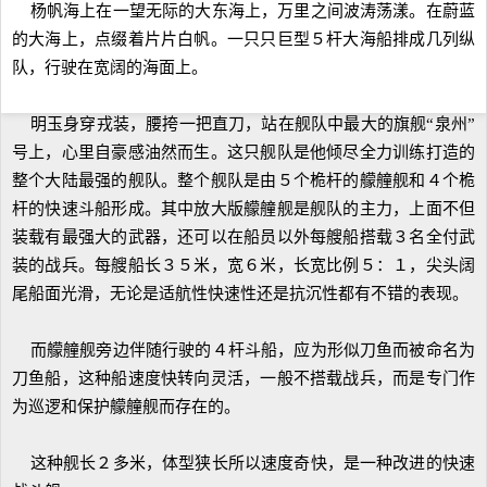
杨帆海上在一望无际的大东海上，万里之间波涛荡漾。在蔚蓝
的大海上，点缀着片片白帆。一只只巨型５杆大海船排成几列纵
队，行驶在宽阔的海面上。
明玉身穿戎装，腰挎一把直刀，站在舰队中最大的旗舰“泉州”
号上，心里自豪感油然而生。这只舰队是他倾尽全力训练打造的
整个大陆最强的舰队。整个舰队是由５个桅杆的艨艟舰和４个桅
杆的快速斗船形成。其中放大版艨艟舰是舰队的主力，上面不但
装载有最强大的武器，还可以在船员以外每艘船搭载３名全付武
装的战兵。每艘船长３５米，宽６米，长宽比例５：１，尖头阔
尾船面光滑，无论是适航性快速性还是抗沉性都有不错的表现。
而艨艟舰旁边伴随行驶的４杆斗船，应为形似刀鱼而被命名为
刀鱼船，这种船速度快转向灵活，一般不搭载战兵，而是专门作
为巡逻和保护艨艟舰而存在的。
这种舰长２多米，体型狭长所以速度奇快，是一种改进的快速