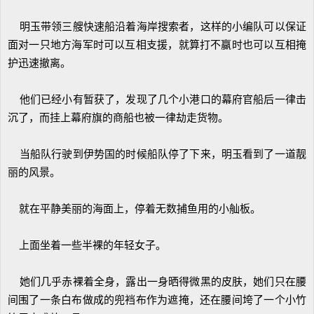
明玉带领三艘快速船沿着海岸搜索者，这样的小编队可以保证
面对一只地方海军时可以互相支援，就算打不赢时也可以互相掩
护迅速撤离。
他们已经小有暂获了，发现了几个小港口的幕府官船后一律击
沉了，而挂上幕府旗的商船也被一律劫走货物。
当船队行驶到伊势国的时候船队停了下来，明玉看到了一道靓
丽的风景。
就在平静美丽的海面上，停着无数捕鱼用的小舢板。
上面坐着一些半裸的年轻女子。
她们几乎赤裸着全身，露出一身晒得微黑的皮肤，她们只在腰
间围了一条白布做成的兜裆布作为遮掩，还在腰间垮了一个小竹