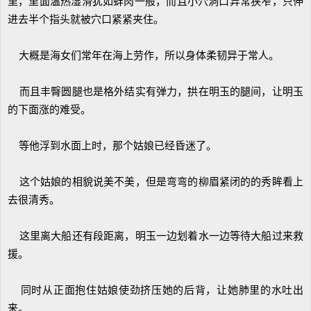
里，里面温热湿滑犹如蚌肉一般，而且小穴洞口异常狭窄，只伸
进去半个指头就被穴口紧紧夹住。
大概是海女们常年在海上劳作，所以身体柔韧异于常人。
而且丰臀圆腿也是格外结实有弹力，拱在明玉的腿间，让明玉
的下面涨的难受。
等他浮到水面上时，那个姑娘已经昏迷了。
这个姑娘的相貌说美不美，但是弯弯的柳眉紧闭的的秀眸看上
去很清秀。
这里离大船还有段距离，明玉一边划着水一边等待大船过来救
援。
同时从正面抱住姑娘使劲挤压她的后背，让她肺里的水吐出
来。