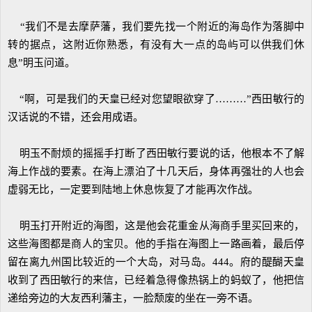
“我们不是去摩萨藩，我们要先找一个附近的海岛作为落脚中
转的据点，这附近你熟悉，有没有大一点的岛屿可以供我们休
息”明玉问道。
“啊，可是我们的天皇已经对您望眼欲穿了………”西田敏行的
汉话说的不错，还会用成语。
明玉不耐烦的摇摇手打断了西田敏行要说的话，他根本不了解
海上作战的要素。在海上漂泊了十几天后，身体再强壮的人也会
虚弱无比，一定要到陆地上休息恢复了才能再次作战。
明玉打开附近的海图，这是他会花重金从海商手里买回来的，
这些海图都是商人的宝贝。他的手指在海图上一路画着，最后停
留在离九州国比较近的一个大岛，对马岛。444。府的醍醐天皇
收到了西田敏行的来信，已经着急得像热锅上的蚂蚁了，他把信
递给旁边的大友西利藩主，一脸颓废的坐在一旁不语。