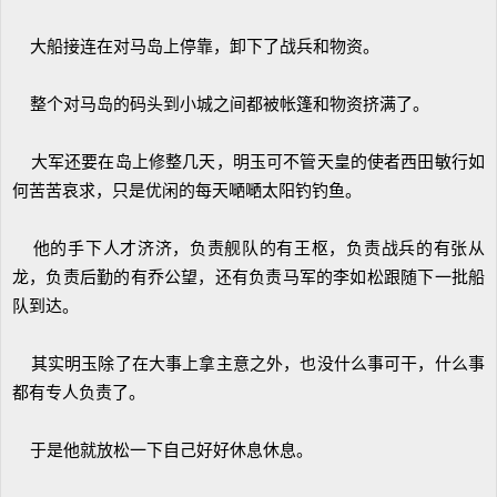
大船接连在对马岛上停靠，卸下了战兵和物资。
整个对马岛的码头到小城之间都被帐篷和物资挤满了。
大军还要在岛上修整几天，明玉可不管天皇的使者西田敏行如
何苦苦哀求，只是优闲的每天嗮嗮太阳钓钓鱼。
他的手下人才济济，负责舰队的有王枢，负责战兵的有张从
龙，负责后勤的有乔公望，还有负责马军的李如松跟随下一批船
队到达。
其实明玉除了在大事上拿主意之外，也没什么事可干，什么事
都有专人负责了。
于是他就放松一下自己好好休息休息。