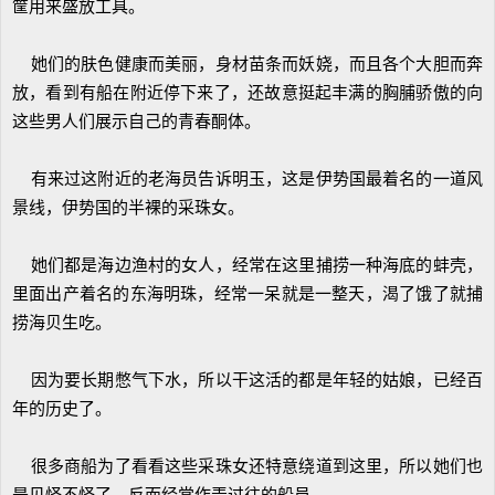
筐用来盛放工具。
她们的肤色健康而美丽，身材苗条而妖娆，而且各个大胆而奔
放，看到有船在附近停下来了，还故意挺起丰满的胸脯骄傲的向
这些男人们展示自己的青春酮体。
有来过这附近的老海员告诉明玉，这是伊势国最着名的一道风
景线，伊势国的半裸的采珠女。
她们都是海边渔村的女人，经常在这里捕捞一种海底的蚌壳，
里面出产着名的东海明珠，经常一呆就是一整天，渴了饿了就捕
捞海贝生吃。
因为要长期憋气下水，所以干这活的都是年轻的姑娘，已经百
年的历史了。
很多商船为了看看这些采珠女还特意绕道到这里，所以她们也