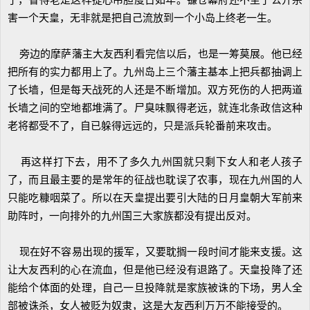
了，省得老是这样提心吊胆度日如年。镰仓幕府还不至于公开杀
害一个天皇，无非就是把自己流放到一个小岛上终老一生。
旁边的摩萨藩主大友西利看完信以后，也是一筹莫展。他已经
把所有的实力都用上了。九州岛上三个藩主基本上把兵都抽调上
了长墙，但是每天战死的人还是不断增加。双方死伤的人把两道
长墙之间的空地都堆满了。尸臭味飘得老远，就连北条政信这种
老将都受不了，自已躲得远远的，只是派兵轮番前来攻击。
再这样打下去，用不了多久九州国就只剩下女人和老人孩子
了，而且最主要的是常年的征战也耽误了农事，现在九州国的人
只能吃糠咽菜了。所以在天皇提出要引大陆的日月皇朝大军前来
助阵时，一向排外的九州国三大家族都没有提出反对。
现在好不容易出现的援军，又要耽搁一段时间才能来支援。这
让大友西利的心在流血，但是他已经没有退路了。天皇投降了还
能给个体面的处理，自己一旦投降就是家族被诛的下场，男人全
部被诛杀，女人被贬为奴隶，这是大友西利万万不能接受的。