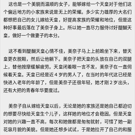
这也是一个美貌而温顺的女子，能够嫁给一个天皇对于他们这
个偏远地方的小家族来说是无上的荣耀。多少实力雄厚的大名们
都想把自己的女儿嫁给天皇，好提高家族的荣耀和地位，但是这
种好事最后落在了美奈子身上。所以她一直尽力服侍讨好醍醐天
皇，做好一个做妻子的本分。
这不看到醍醐天皇心情不佳，美奈子马上上前跪坐下来，替天
皇更衣脱鞋，然后让他躺下。美奈子把天皇的头放在自己的双腿
上，替他按摩缓解疲劳。天皇闭着眼一言不发，美奈子在一直伺
候着天皇。天皇已经是近４岁的男人了，在当时的年代这已经是
快进入老年的年龄了，但是美奈子还很年轻，她才刚２岁出头，
还有大把的青春年华要度过。
美奈子自从嫁给天皇以后，无论是她的家族还是她自己都迫切
的想要尽快给天皇生个儿子，这样她的地位才会稳固。但是天皇
对她的兴趣一直不高，每次和她做都是匆匆就射，可惜了她一副
花容月貌的美貌。但是她还想多试试，于是她拉开了自己的和服