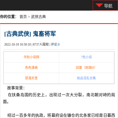
导航
你的位置：
首页
>
武侠古典
[古典武侠] 鬼畜将军
2022-10-19 16:50:10 |
8737人围观 |
评论:
0
书包小说网
7色小说
色色漫画
囚爱（民国H）
禁漫天堂
极品淫乱合集
故事背景：
在扶桑岛国的历史上，出现过一次大分裂，南北朝对峙的局
面。
经过一百多年的执政，将幕府设在镰仓的北条家已经是日暮西