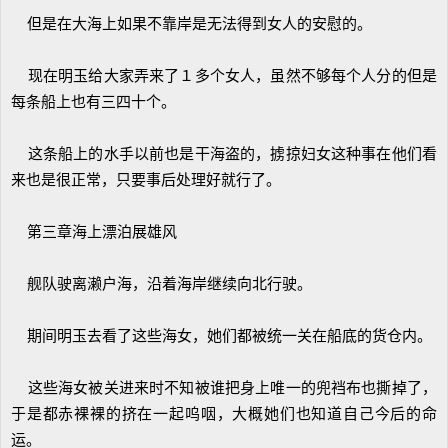
但是在大海上如果不靠岸是无法得到女人的安慰的。
现在明玉给大家弄来了１多个女人，虽然不够每个人分的但是
每条船上也有三四十个。
这条船上的水手以前也是干海盗的，掳掠妇女这种事在他们看
来也是很正常，只要事后处理好就行了。
第三章海上漂泊展雄风
舰队驶离濑户海，沿着海岸继续向北行驶。
期间明玉去看了这些海女，她们都被统一关在船底的货仓内。
这些海女被关进来时不知被谁把身上唯一的兜裆布也撕掉了，
于是都赤裸裸的挤在一起呜咽，大概她们也知道自己今后的命
运。