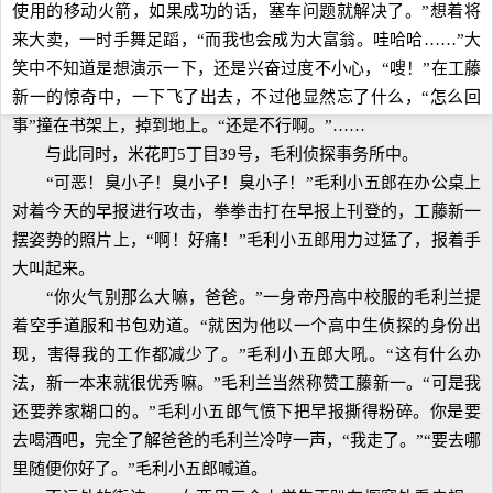
使用的移动火箭，如果成功的话，塞车问题就解决了。”想着将
来大卖，一时手舞足蹈，“而我也会成为大富翁。哇哈哈……”大
笑中不知道是想演示一下，还是兴奋过度不小心，“嗖！”在工藤
新一的惊奇中，一下飞了出去，不过他显然忘了什么，“怎么回
事”撞在书架上，掉到地上。“还是不行啊。”……
与此同时，米花町5丁目39号，毛利侦探事务所中。
“可恶！臭小子！臭小子！臭小子！”毛利小五郎在办公桌上
对着今天的早报进行攻击，拳拳击打在早报上刊登的，工藤新一
摆姿势的照片上，“啊！好痛！”毛利小五郎用力过猛了，报着手
大叫起来。
“你火气别那么大嘛，爸爸。”一身帝丹高中校服的毛利兰提
着空手道服和书包劝道。“就因为他以一个高中生侦探的身份出
现，害得我的工作都减少了。”毛利小五郎大吼。“这有什么办
法，新一本来就很优秀嘛。”毛利兰当然称赞工藤新一。“可是我
还要养家糊口的。”毛利小五郎气愤下把早报撕得粉碎。你是要
去喝酒吧，完全了解爸爸的毛利兰冷哼一声，“我走了。”“要去哪
里随便你好了。”毛利小五郎喊道。