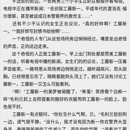
不远处的街边，一女两男三个小学生正趴在橱窗外看电视，
电视中正在播早新闻：“名侦探工藤新一，平成年代的夏洛克·福
尔摩斯，甚至被说成日本警察界的救世主……”
还有不少不认识的女生正在议论，“真的好帅啊！工藤新
一。”“我好想写封情书给他啊”……
一个奇怪的人专门从这些场所旁边悄悄经过，嘴里发出奇怪
的声音，正向这边走来。
这个奇怪的人正是工藤新一，早上出门到处都是赞美工藤新
一的话，听着电视中播的新闻，女生们的的议论，工藤新一压着
声音偷笑，一路特意从现场旁边悄悄走过，越听越高兴，昂头挺
胸，已经得意忘形了，眼睛都跑到头顶上了，她们又没有讨论工
藤新一，工藤新一又怎么可能看到。
“啊！”工藤新一的美梦被砸醒了，“笨蛋！笑得像个白痴一
样”毛利兰赶上去把提着的捆好的衣服甩到工藤新一的脸上，脸
色很不好。
工藤新一有点郁闷，“你在生什么气啊，兰。”毛利兰脸别到
一边，语气很平静，“没什么，我才没有因为新一你在警界大显
身手，害得我爸爸的工作减少了，而生你的气哦。”说着对工藤