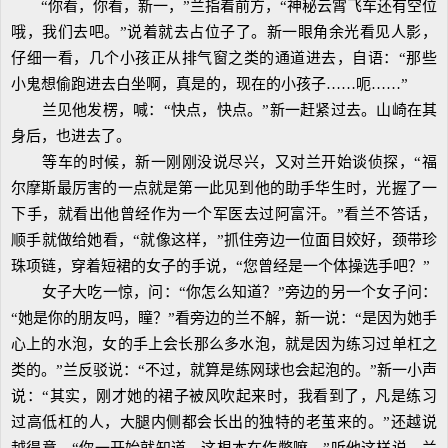
“你看，你看，新一，”兰指着前方，“神秘云霄飞车还有空位
哦，我们去吧。”说着就去占位子了。新一眼角余光看见人影，
仔细一看，几个小孩正从排气窗之类的通道进去，自语：“那些
小鬼想偷跑进去白坐啊，真是的，现在的小孩子……呃……”
兰见他发楞，喊：“快点，快点。”新一赶紧过去。山崎在其
身后，也进去了。
等车的时候，新一刚刚没说尽兴，又对兰开始谈侦探，“福
尔摩斯最厉害的一点就是第一此见到他的助手华生时，光握了一
下手，就看出他曾经作为一个军医去过阿富汗。”看兰不答话，
顺手就做给她看，“就像这样，”抓住旁边一位面目姣好，颈带珍
珠项链，穿着短裙的女子的手说，“您曾经是一个体操选手吧？”
女子大吃一惊，问：“你怎么知道？”旁边的另一个女子问：
“她是你的朋友吗，瞳？”看旁边的兰不解，新一说：“是因为她手
心上的水泡，女的手上会长那么多水泡，就是因为练习过单杠之
类的。”兰反驳说：“不过，就算是练网球也会起泡的。”新一小声
说：“其实，刚才她的裙子被风吹起来时，我看到了，凡是练习
过高低杠的人，大腿内侧都会长出的独特的老茧来的。”还越说