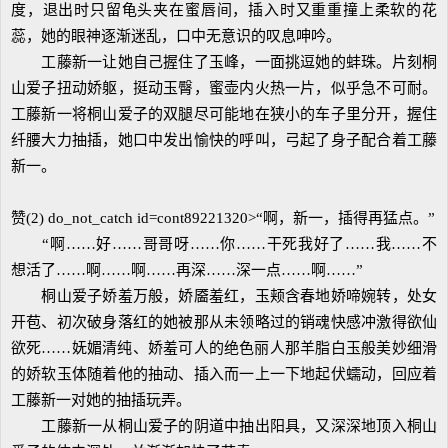
度，退出时只留龟头夹在蜜唇间，插入时又重重撞上柔软的花
蕊，她的眼神逐渐迷乱，口中无意识的叹息呻吟。
工藤新一让她自己握住了玉峰，一面挑逗她的蚌珠。片刻桐
山爱子扭动娇躯，挺动玉臀，蜜壶内火热一片，似乎急不可耐。
工藤新一将桐山爱子的双腿尽可能地在狭小的车子里分开，握住
纤腰大力抽插，她口中发出愉快的呼叫，弓起了身子配合着工藤
新一。
赞(2) do_not_catch id=cont89221320>“啊，新一，插得再猛点。”
“啊……好……哥哥呀……你……干死我好了……我……不
想活了……啊……啊……再深……深一点……啊……”
桐山爱子娇羞万般，娇靥羞红，玉颊含春地娇啼婉转，处女
开苞、初次破身落红的她被那从未领略过的销魂快感冲激得欲仙
欲死……妩媚清纯、娇羞可人的绝色丽人那羊脂白玉般美妙细滑
的娇软玉体随着他的抽动、插入而一上一下地起伏蠕动，回应着
工藤新一对她的抽插玩弄。
工藤新一从桐山爱子的阴道中抽出阳具，又深深地顶入桐山