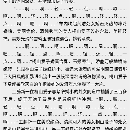
爱子的体内深处，并渐渐加快了节奏。
“……啊……啊……轻……轻……点……啊……嗯……
啊……嗯……轻……轻……点……啊……嗯……轻……轻……
点……啊……嗯……啊……”车内响起纯洁处女娇羞火热的呻吟
娇啼，美丽绝伦、清纯秀气的美人桐山爱子芳心含羞、美眸轻
掩，美妙光滑的雪臀玉腿挺送迎合，婉转承欢。
“……啊……嗯……啊……嗯……啊……嗯……啊……
嗯……轻……轻……点……啊……嗯……轻……还……轻……一
点……啊……”桐山爱子娇靥含春，玉颊晕红，娇羞万般地娇啼
婉转，只见桐山爱子嫣红娇小、被迫大张着的可爱阴道口随着那
巨大阳具的粗暴进出流出一股股湿濡粘滑的秽物淫液，桐山爱子
下身那柔软灰白的车椅被她的爱液淫水浸湿了一大片。
工藤新一在桐山爱子那紧窄娇小的处女阴道中抽插了三百多
下后，终于开始了最后也是最疯狂地冲刺。“啊……嗯……
轻……轻……点……啊……嗯……啊……嗯……轻……点……
啊……嗯……啊……啊……轻……轻……一点……啊……
啊……”工藤新一在美貌绝色、清纯可人的美女桐山爱子的处女
阴道中粗暴地进进出出，每一下都真抵处女那紧窄、娇嫩的阴道