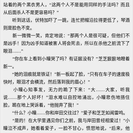
站着的两个黑衣男人，“这两个人不是能用同样的手法吗？而且
从后面杀人不是更容易吗？”
听到这话，伏特加吓了一跳，连忙把帽沿拉得更低了，琴酒
则是脸色不变。
新一微微一笑，肯定地说：“那两个人是很可疑，但他们不
是凶手！因为凶手知道被害人将会死去，所以在杀他之前流下了
眼泪……”
“你在车上看到小瞳哭了吗？有证据没有？”芝芝狠狠地瞪着
新一。
“她的泪痕就是铁证！”新一板起了脸，“只有在车子的速度极
快时，眼泪才会横流，然后落到我的眉心！”
小瞳心知事发，无力的跪了下来：“大……大家，听我
说……那个人好坏！”泪水难以自控地涌出，小瞳悲伤地捂住
脸，跪在地上哭诉着，“他抛弃了我！”
“什么？小瞳……你和岸田交往过？”爱子和芝芝如闻雷鸣。
“是的！在大学里遇见你们之前，我与岸田曾经相爱过！”小
瞳泣不成声，她看着爱子，一脸不甘心，愤怒地说，“后来，他