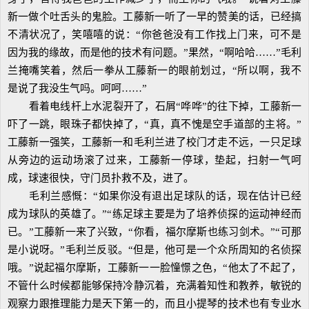
新一做个吐舌头的鬼脸。工藤新一听了一早的赞美的话，已经搞
不清状况了，笑嘻嘻的说：“你爸爸没有工作找上门来，可不是
因为我的缘故，而是他的技术有问题。”果然，“啊哈哈……”毛利
兰掩嘴笑着，然后一拳从工藤新一的眼前划过，“所以啊，我不
是说了我没生气吗。呵呵……”
看着电线杆上水泥裂开了，石屑“哗哗”的往下掉，工藤新一
吓了一跳，眼珠子都快掉了，“真，真不愧是空手道部的主将。”
工藤新一强笑，工藤新一和毛利兰进了校门才走不远，一只足球
从旁边的运动场滚了过来，工藤新一停球，垫起，扫射一气呵
成，球速很快，守门员扑救不及，进了。
毛利兰感慨：“如果你没有退出足球队的话，现在估计已经
成为球队的英雄了。”“练足球主要是为了培养侦探的运动神经而
已。”工藤新一来了兴致，“你看，福尔摩斯也练习剑术。”“可那
是小说呀。”毛利兰反驳。“但是，他可是一个众所周知的名侦探
哦。”说起福尔摩斯，工藤新一一脸憧憬之色，“他太了不起了，
不管什么时候都能够保持冷静沉着，充满着知性和教养，敏锐的
观察力跟推理能力是天下第一的，而且小提琴的技术也有专业水