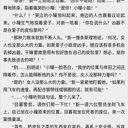
“等等！”新一上前阻止目暮，“凶手不是她！而是……”新一
蓦地转身，指着痛哭的小瞳：“是你！小瞳小姐！”
“什么？！”哭泣的小瞳惊叫起来，旁边的人也跟着议论起
来。小瞳生气地指着爱子，对新一吼着：“你在说什么？凶器不
是在爱子的皮包里吗？”
“那种刀根本就割不断人头。”新一慢条斯理地说，“何况，女
人也没那么大的力量。如果爱子小姐是凶手，她应该有很多机会
丢掉凶器，干嘛要故意用布包好放在自己的皮包里？想必，是你
事先放进去的吧？！”
“别……别胡说！”小瞳一脸苍白，“我坐的位置与岸田之间还
隔着你，怎么能隔断他的头？你不是说，女人没那种力量吗？”
“是的！女人没那么大的力量。”新一紧紧地盯着她，“如果利
用飞车的速度，再配合钢琴线或钢圈的话，就有可能！”
“……”小瞳听到这句话，整个儿呆了。
“目暮警官，请你们帮一下忙！”新一请六位警员坐到飞车
上，自己坐在小瞳原来的位置，目暮就坐在死者的座位，来一次
案情重演。
“首先，把皮包之类的东西夹在背后，再系上安全带。当背