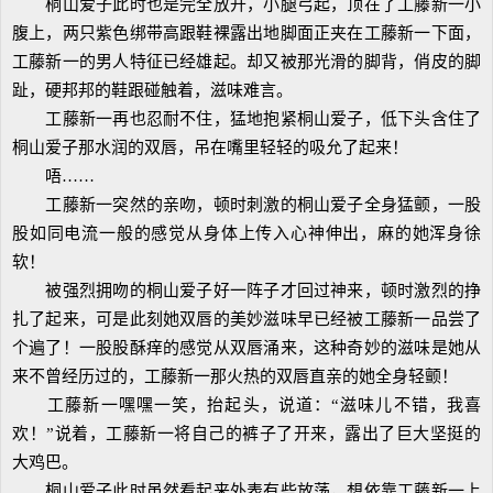
桐山爱子此时也是完全放开，小腿弓起，顶在了工藤新一小
腹上，两只紫色绑带高跟鞋裸露出地脚面正夹在工藤新一下面，
工藤新一的男人特征已经雄起。却又被那光滑的脚背，俏皮的脚
趾，硬邦邦的鞋跟碰触着，滋味难言。
工藤新一再也忍耐不住，猛地抱紧桐山爱子，低下头含住了
桐山爱子那水润的双唇，吊在嘴里轻轻的吸允了起来！
唔……
工藤新一突然的亲吻，顿时刺激的桐山爱子全身猛颤，一股
股如同电流一般的感觉从身体上传入心神伸出，麻的她浑身徐
软！
被强烈拥吻的桐山爱子好一阵子才回过神来，顿时激烈的挣
扎了起来，可是此刻她双唇的美妙滋味早已经被工藤新一品尝了
个遍了！一股股酥痒的感觉从双唇涌来，这种奇妙的滋味是她从
来不曾经历过的，工藤新一那火热的双唇直亲的她全身轻颤！
工藤新一嘿嘿一笑，抬起头，说道：“滋味儿不错，我喜
欢！”说着，工藤新一将自己的裤子了开来，露出了巨大坚挺的
大鸡巴。
桐山爱子此时虽然看起来外表有些放荡，想依靠工藤新一上