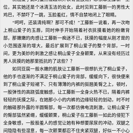
位，其实她还是个冰清玉洁的处女，此时见到工藤新一的男性大
鸡巴，不禁吓了一跳，玉脸羞红，情不自禁地闭上了眼睛。
“呵呵，还装清纯啊？那可不成！”工藤新一说着，再一次吻
上桐山爱子的玉唇，同时伸手开始隔着衬衣抚摸着她的粉嫩背
部，那嫩嫩的肉感让工藤新一痴迷不已，抚摸的幅度从刚才是的
小范围逐渐的增大，最后扩展到了桐山爱子的整个背部，一时
间，更为美妙的刺激之感让桐山爱子全身颤栗，从来没有经历过
男人抚摸的她那里抵抗的了这些？？
如同豆腐一般水嫩的肌肤让工藤新一很想扒光了桐山爱子，
他的手也逐渐的不满足于桐山爱子的背部，缓缓向下，很快便来
到了桐山爱子短裙下、只有薄薄的内裤的挺翘美臀之上，顿时，
一股弹性的高跷弧度触感，让工藤新一全身火热不已，隔着内裤
轻轻的抚摸之际，在她那小小的内裤的边缘轻轻的划动，时不时
的触碰那外露的半圆臀部，每一次都仿佛电流刺激，让桐山爱子
的臀部猛然紧绷，缓缓颤栗，桐山爱子在工藤新一如此的侵犯下
全身敏感，一股股羞人的感觉让她有种想要尿尿的冲动，双腿之
间隐隐有些湿意，每一次颤栗都忍不住夹紧双腿，好似一不小心