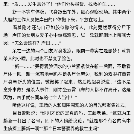
来：“发……发生意外了！”他们分头报警、找救护车……
新一不等车停稳，飞身跃出车外，细心观察现场。其中两个
大胆的工作人员把岸田的尸体搬下来，平放在地上。
看着刚才还与自己如胶似膝的情人，此刻竟然落得分尸下
场！岸田的女朋友爱子心中绞痛难忍，脚一软就跪倒地上嚎啕大
哭：“怎么会这样？岸田……”
呆在一边的两个朋友浑身发凉，眼前一幕实在是恶梦！就算
杀人的小瞳，此时也不禁变了脸色。
“新一……”哭得满脸泪水的小兰紧紧伏在新一后面，不敢看
尸体一眼。新一沉着地半跪在断头尸体旁边，锐利的双眼打量着
尸身与断头的位置，微微笑了起来，然后站起身说道：“这不是
意外事故！是杀人事件！刚才坐云霄飞车的人都不许离开，这是
因为，凶手就在同车的七个人当中！”
听他这样说，现场的人和周围围观的人的目光都聚集过去。
目暮警部说：“你刚才说的是真的吗，工藤老弟。”这就为工
藤新一打出了名号，四下的人纷纷议论，“就是那个有名的高中
生侦探工藤新一啊”“那个日本警察界的救世主吗”