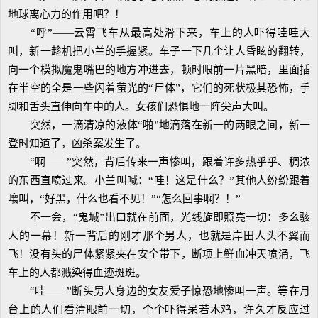
地球离心力的作用吧？！
“呼”——云霄飞车从最高处滑下来，车上的人吓得哇哇大
叫，新一趁机把小兰的手握紧。车子一下几个让人昏眩的翻转，
向一个模拟魔鬼嘴巴的地方冲进去，顿时眼前一片黑暗，里面插
在半空的全是一些闪着萤光的“尸体”，它们的死状极其恐怖，手
脚和舌头直伸向车中的人。女孩们恐惧地一阵尖声大叫。
突然，一滴清凉的液体“啪”地滴落在新一的两眼之间，新一
登时知道了，凶杀案发生了。
“啊——”突然，背后传来一声惨叫，跟着许多热乎乎、稠浓
的东西直喷过来。小兰叫喊：“哇！这是什么？”其他人纷纷跟着
嚷叫，“好黑，什么也看不见！”“怎么回事啊？！”
不一会，“鬼城”出口就在前面，光线旋即照亮一切：多么骇
人的一幕！新一背后的刚才那个男人，也就是岸田人头不翼而
飞！没有头的尸体紧紧夹在安全带下，断项上鲜血冲天喷涌，飞
车上的人都溅染得血迹斑斑。
“哇——”断头男人身边的女友爱子惊恐地惨叫一声。等在月
台上的人们看清眼前一切，个个吓得呆若木鸡，许久才反应过