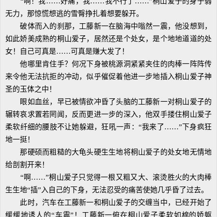
“啊！我……好痛，我……我不行了……”桐山爱子的身子弱
无力，那惊慌想逃的雪臀挣扎着想要躲开。
破体而入的刹那，工藤新一在脑海中嗡然一震，他没想到，
如此娇美成熟的桐山爱子，居然还是个处女，是个地地道道的处
女！自己可真是……可真是赚大发了！
他哪里肯住手？何况下身被桃源洞紧紧夹住的肉棒一阵阵传
来令他无法抗拒的冲动，似乎催促着他进一步地插入桐山爱子神
圣的玉体之中！
眼如血丝，早已被情欲冲昏了头脑的工藤新一对桐山爱子的
辗转哀求置若罔闻，反而更进一步的深入，他双手搂住桐山爱子
柔软纤细的腰肢不让她躲避，狂吼一声：“我来了……”下身疯狂
地一挺！
那硬硕而粗糙的大龟头硬生生地将桐山爱子的处女地无情地
给剖割开来！
“啊……”桐山爱子只觉得一根又粗又大、滚烫胜火的大肉棒
生生地“插”入自己的下身，无法忍受的痛苦使她几乎昏了过去。
此时，汽车在工藤新一和桐山爱子的交缠当中，已经开始了
缓缓地诱人的“车震”！工藤新一俯在桐山爱子柔软如棉的娇躯