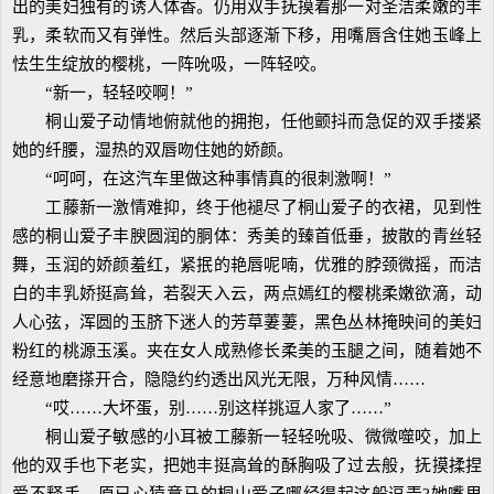
出的美妇独有的诱人体香。仍用双手抚摸着那一对圣洁柔嫩的丰
乳，柔软而又有弹性。然后头部逐渐下移，用嘴唇含住她玉峰上
怯生生绽放的樱桃，一阵吮吸，一阵轻咬。
“新一，轻轻咬啊！”
桐山爱子动情地俯就他的拥抱，任他颤抖而急促的双手搂紧
她的纤腰，湿热的双唇吻住她的娇颜。
“呵呵，在这汽车里做这种事情真的很刺激啊！”
工藤新一激情难抑，终于他褪尽了桐山爱子的衣裙，见到性
感的桐山爱子丰腴圆润的胴体：秀美的臻首低垂，披散的青丝轻
舞，玉润的娇颜羞红，紧抿的艳唇呢喃，优雅的脖颈微摇，而洁
白的丰乳娇挺高耸，若裂天入云，两点嫣红的樱桃柔嫩欲滴，动
人心弦，浑圆的玉脐下迷人的芳草萋萋，黑色丛林掩映间的美妇
粉红的桃源玉溪。夹在女人成熟修长柔美的玉腿之间，随着她不
经意地磨搽开合，隐隐约约透出风光无限，万种风情……
“哎……大坏蛋，别……别这样挑逗人家了……”
桐山爱子敏感的小耳被工藤新一轻轻吮吸、微微噬咬，加上
他的双手也下老实，把她丰挺高耸的酥胸吸了过去般，抚摸揉捏