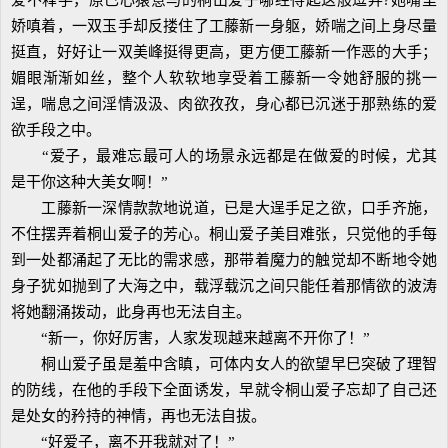
爱不释手，原已心猿意马的桐山爱子哪经得起这般逗弄?她嘴里
娇嗔着，一双玉手却反搂住了工藤新一身躯，娇喘之间上身尽量
挺直，好好让一双美峰挺得更高，更方便工藤新一作恶的大手；
媚眼渐渐如丝，整个人软软地享受着工藤新一令她舒服的挑一
逞，喘息之间淫情汲汲、肉欲孜孜，身心都已沉迷于那熟练的爱
欲手段之中。
“爱子，最难忘最可人的场景永远都是在做爱的时候，尤其
是干你这种大美女啊！”
工藤新一深情款款地说道，已是大逞手足之欲，口手齐施，
不住摆弄着桐山爱子的芳心。桐山爱子美目难张，只觉他的手每
到一处都涌起了无比的需求感，那带着魔力的触觉却不断地令她
身子犹如抛到了大海之中，载浮载沉之间只能任着那情欲的波涛
将她翻涌拨动，此身再也无法自主。
“新一，你好厉害，人家发现越来越离不开你了！”
桐山爱子虽是羞中含瞋，可体内女人的欲望早巳突破了理智
的防线，在他的手段下全面诱发，早就令桐山爱子忘却了自己还
是处女的矜持的神情，再也无法自拔。
“好爱子，离不开我就对了！”