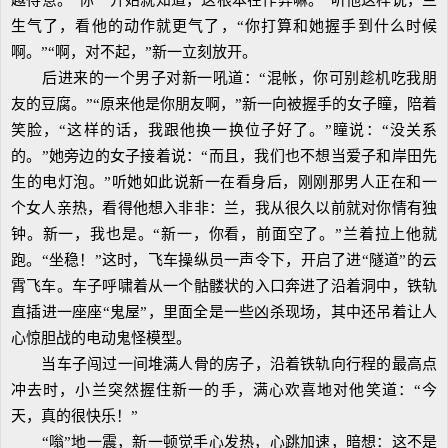
越得意。“你一开始就知道，这根本在作弊嘛。”听他这样说，兰
生气了，看他的动作就更气了，“你打算和她握手到什么时候
啊。”“啊，对不起，”新一立刻放开。
后进来的一个男子对新一吼道：“混帐，你可别趁机吃我朋
友的豆腐。”“原来他是你朋友啊，”新一向被握手的女子瞳，陪着
笑脸，“这样的话，我跟他换一换位子好了。”瞳说：“没关系
的。”她旁边的女子接着说：“而且，我们也不想当爱子和岸田先
生的电灯泡。”听她如此说新一在看身后，刚刚那男人正在和一
个女人亲热，看得他想入非非：兰，我从很久以前就对你情有独
钟。新一，我也是。“新一，你看，前面空了。”兰着拉上他就
跑。“坐稳！”这时，飞车操纵员一声令下，开启了进“隧道”的云
霄飞车。车子呼啸着从一个骷髅状的入口奔进了沿着洞中，铁轨
直插进一座座“鬼屋”，里面全是一些凶杀现场，其中还吊着让人
心惊胆战的电动鬼怪模型。
当车子闯过一间堆满人骨的房子，沿着铁轨向行程的最高点
冲去时，小兰突然握住新一的手，满心欢喜地对他笑道：“今
天，真的很快乐！”
“嗡”地一震，新一顿觉手心发热，心跳加速，暗想：这不是