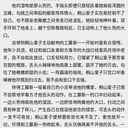
他的湿吻是那么热烈，手指头即便只是轻抚着她耸挺浑圆的
玉峰，勾挑之间带起的都是阵阵情火，桐山爱子实在是控制不了
自己，也不顾亲密厮磨之间秀发已经凌乱，她轻轻地呻吟着，双
手环到了他身上，觑个空隙樱唇轻启，已主动吻上了他火热的大
口。
没想到桐山爱子主动献吻的工藤新一一开始时虽有点错愕，
他年少风流，经过和坂口友美和方逸华的大战已经是风月场中老
手，自不会就此放过。口舌轻轻用力，已啜紧了桐山爱子那芳香
甘甜的樱唇，舌头火辣辣地吮吸唇上甜蜜，舐开了她的贝齿，勾
住了她稚嫩娇甜的小舌；一阵霸道的吸吮，桐山爱子只觉口中香
唾被他尽情刮扫过去，竟不由有些口干舌燥。
待得工藤新一吸着自己的小舌带进他的嘴里，桐山爱子已情
不自禁地学着方才他舌头的动作，在工藤新一的口中扫动起来，
一边火热地吸吮他的湿润，一边娇怯地吻着他的大口，扫动之间
竟有种变了样儿，产生自己在挑逗他欲念的错觉，可舌头的动作
一发不可收拾；桐山爱子便想要收敛也来不及了，索性放开一
切，尽情和工藤新一热吻起来，舌头彷佛再离不开他的舌头，一