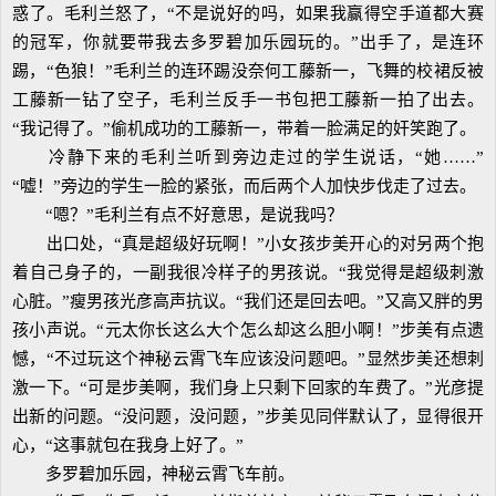
惑了。毛利兰怒了，“不是说好的吗，如果我赢得空手道都大赛
的冠军，你就要带我去多罗碧加乐园玩的。”出手了，是连环
踢，“色狼！”毛利兰的连环踢没奈何工藤新一，飞舞的校裙反被
工藤新一钻了空子，毛利兰反手一书包把工藤新一拍了出去。
“我记得了。”偷机成功的工藤新一，带着一脸满足的奸笑跑了。
冷静下来的毛利兰听到旁边走过的学生说话，“她……”
“嘘！”旁边的学生一脸的紧张，而后两个人加快步伐走了过去。
“嗯？”毛利兰有点不好意思，是说我吗？
出口处，“真是超级好玩啊！”小女孩步美开心的对另两个抱
着自己身子的，一副我很冷样子的男孩说。“我觉得是超级刺激
心脏。”瘦男孩光彦高声抗议。“我们还是回去吧。”又高又胖的男
孩小声说。“元太你长这么大个怎么却这么胆小啊！”步美有点遗
憾，“不过玩这个神秘云霄飞车应该没问题吧。”显然步美还想刺
激一下。“可是步美啊，我们身上只剩下回家的车费了。”光彦提
出新的问题。“没问题，没问题，”步美见同伴默认了，显得很开
心，“这事就包在我身上好了。”
多罗碧加乐园，神秘云霄飞车前。