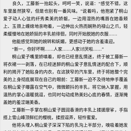
良久，工藤新一抬起头，呵呵一笑，说道：“感觉不错，这
车里虽然狭窄，但是也别有一番风味。”说着吗，他抱紧了桐山
爱子动人心弦的纤秀柔美的娇躯，一边用湿热的嘴唇在她香颊
上、玉颈上缠绵地亲吻着，一边伸出火热而娴熟的禄山之爪，轻
柔缓慢地在她娇挺的丰乳前徘徊，同时开始脱她的衣服……
他能感觉到她的婉转和妩媚，更感动于她的含羞逢迎。
“新一，你好坏啊……人家……人家讨厌啦……”
桐山爱子嘴里娇嗔着，却也已经意乱情迷，终于被工藤新一
将衣裙一一剥落，在已经迷醉的桐山爱子意乱情迷的配合下，顺
利的揭开了她贴身的内衣，在这狭窄的汽车里，终于将她整个完
美的上身彻底展现在自己的眼前：工藤新一迫不及待地伸手覆盖
在桐山爱子曝露在空气中，微微颤抖的丰乳，将它纳入掌握，用
温热的掌心温暖挑逗，也同时勾动成熟美妇心底的春情，逐渐掩
盖她的羞涩端美香。
工藤新一手掌在桐山爱子圆润香滑的丰乳上揉搓摩挲，手指
搭上雪山峰顶鲜红的樱桃，揉捏逗弄，轻怜蜜爱。
他将头埋入桐山爱子深深下陷的乳沟上半部分，嗅吸着她发