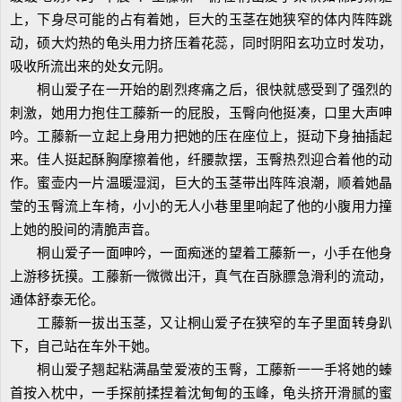
上，下身尽可能的占有着她，巨大的玉茎在她狭窄的体内阵阵跳
动，硕大灼热的龟头用力挤压着花蕊，同时阴阳玄功立时发功，
吸收所流出来的处女元阴。
桐山爱子在一开始的剧烈疼痛之后，很快就感受到了强烈的
刺激，她用力抱住工藤新一的屁股，玉臀向他挺凑，口里大声呻
吟。工藤新一立起上身用力把她的压在座位上，挺动下身抽插起
来。佳人挺起酥胸摩擦着他，纤腰款摆，玉臀热烈迎合着他的动
作。蜜壶内一片温暖湿润，巨大的玉茎带出阵阵浪潮，顺着她晶
莹的玉臀流上车椅，小小的无人小巷里里响起了他的小腹用力撞
上她的股间的清脆声音。
桐山爱子一面呻吟，一面痴迷的望着工藤新一，小手在他身
上游移抚摸。工藤新一微微出汗，真气在百脉膘急滑利的流动，
通体舒泰无伦。
工藤新一拔出玉茎，又让桐山爱子在狭窄的车子里面转身趴
下，自己站在车外干她。
桐山爱子翘起粘满晶莹爱液的玉臀，工藤新一一手将她的螓
首按入枕中，一手探前揉捏着沈甸甸的玉峰，龟头挤开滑腻的蜜