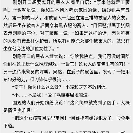
刚刚开口想要离开的黑衣人嘴里自语：“原来他就是工藤
啊。”“也就是说，你和兰不列入考虑范围的话，嫌疑犯共有五
人，第一排的两人，和被害人一起坐在第三排的被害人的女友，
然后是坐在被害人后面穿着黑衣服的两人，”目暮警部画了张图
表示刚刚的座位，对工藤新一说，“如果是这样的话，因为所有
的人都有安全杆保护着，所以有可能杀死那个被害人的，就只有
坐在他旁边的那位女性了。”
刚刚开口的黑衣人继续说：“你给我快点，我们可没时间陪
你们在这里玩什么推理游戏。”“警官！这女人的皮包里有凶刀！”
另一边传来警员的呼叫。果然，在爱子的皮包里，发现了一把用
布包好的刀，但刀锋似乎很钝……
“爱子！你为什么这么做？”小瞳和芝芝不敢相信。
“不……不是我！”爱子满腹委屈地喊道。
围观的人们开始纷纷议论：“这么简单就找到了凶手，大概
是情侣吵架吧！”
“把这个女孩带回局里审问！”目暮指着嫌疑犯爱子，命令手
下道。