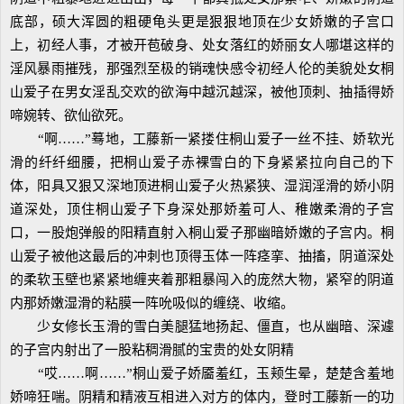
底部，硕大浑圆的粗硬龟头更是狠狠地顶在少女娇嫩的子宫口
上，初经人事，才被开苞破身、处女落红的娇丽女人哪堪这样的
淫风暴雨摧残，那强烈至极的销魂快感令初经人伦的美貌处女桐
山爱子在男女淫乱交欢的欲海中越沉越深，被他顶刺、抽插得娇
啼婉转、欲仙欲死。
“啊……”蓦地，工藤新一紧搂住桐山爱子一丝不挂、娇软光
滑的纤纤细腰，把桐山爱子赤裸雪白的下身紧紧拉向自己的下
体，阳具又狠又深地顶进桐山爱子火热紧狭、湿润淫滑的娇小阴
道深处，顶住桐山爱子下身深处那娇羞可人、稚嫩柔滑的子宫
口，一股炮弹般的阳精直射入桐山爱子那幽暗娇嫩的子宫内。桐
山爱子被他这最后的冲刺也顶得玉体一阵痉挛、抽搐，阴道深处
的柔软玉壁也紧紧地缠夹着那粗暴闯入的庞然大物，紧窄的阴道
内那娇嫩湿滑的粘膜一阵吮吸似的缠绕、收缩。
少女修长玉滑的雪白美腿猛地扬起、僵直，也从幽暗、深遽
的子宫内射出了一股粘稠滑腻的宝贵的处女阴精
“哎……啊……”桐山爱子娇靥羞红，玉颊生晕，楚楚含羞地
娇啼狂喘。阴精和精液互相进入对方的体内，登时工藤新一的功