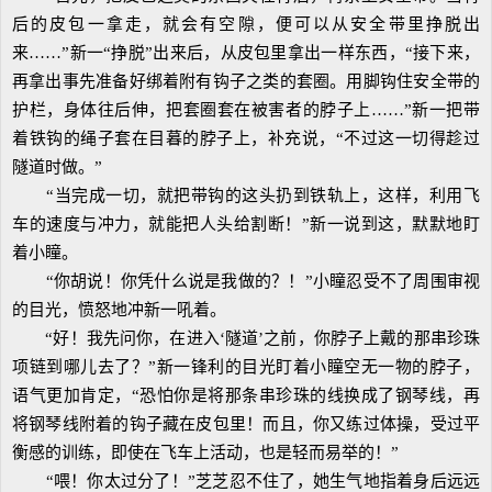
后的皮包一拿走，就会有空隙，便可以从安全带里挣脱出
来……”新一“挣脱”出来后，从皮包里拿出一样东西，“接下来，
再拿出事先准备好绑着附有钩子之类的套圈。用脚钩住安全带的
护栏，身体往后伸，把套圈套在被害者的脖子上……”新一把带
着铁钩的绳子套在目暮的脖子上，补充说，“不过这一切得趁过
隧道时做。”
“当完成一切，就把带钩的这头扔到铁轨上，这样，利用飞
车的速度与冲力，就能把人头给割断！”新一说到这，默默地盯
着小瞳。
“你胡说！你凭什么说是我做的？！”小瞳忍受不了周围审视
的目光，愤怒地冲新一吼着。
“好！我先问你，在进入‘隧道’之前，你脖子上戴的那串珍珠
项链到哪儿去了？”新一锋利的目光盯着小瞳空无一物的脖子，
语气更加肯定，“恐怕你是将那条串珍珠的线换成了钢琴线，再
将钢琴线附着的钩子藏在皮包里！而且，你又练过体操，受过平
衡感的训练，即使在飞车上活动，也是轻而易举的！”
“喂！你太过分了！”芝芝忍不住了，她生气地指着身后远远