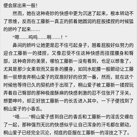
便会尿出来一般！
然而，她在这种奇妙的快感中更为沉迷了起来，根本转动不
了思维，反而在工藤新一真正的抓着她圆润的屁股揉捏的时候猛
的娇吟了起来……
“嗯……呜呜……啊……！”
鼻间的娇吟让她更是忍不住弓起身子，翘着屁股好似努力的
迎合工藤新一的揉捏，又像忍受不住这种快感而扭摆腰身和臀
部，这种奇异的美景，哪怕工藤新一没有看到，也足以想象了，
尤其是那少女柔软而又苗条的腰身，如同水蛇腰一般颤动让工藤
新一很想舍弃桐山爱子的双唇好好的欣赏一番，然而，就在这个
时候他等待已久的契机终于出现了，桐山爱子被工藤新一揉捏玩
弄着自己臀部的那种极度酥麻的快感刺激的忍不住张开了牙关，
想要呻吟，却正好放工藤新一的长舌进入其中，一下子便找到了
桐山爱子的小香舌。
“唔……”桐山爱子感到自己的香舌和工藤新一的淫舌交缠在
了一起，那种强烈无比的快感似乎让自己浑身的汗毛都在颤动，
桐山爱子已经完全沉沦，彻底的臣服在工藤新一的淫技之下了。