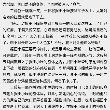
力增加，桐山爱子的身体，也同时被注入了真气。
工藤新一嘿嘿一笑，一把将掘田小瞳按倒在沙发上，大嘴对
准她的红唇就是吻了下去。
“唔……”掘田小瞳感觉到工藤新一的大口就这样亲上了自己
的红唇，不禁又惊又怒，心道自己还没有男朋友，这可是自己的
初吻啊！这个可恶的死工藤新一，平时看起来温顺和善的不得
了，想不到是这么一个大色狼！不行，我不能让他这么得逞！
掘田小瞳正要死命挣扎，或是用嘴咬工藤新一，让他罢手，
可是此时，工藤新一的大嘴上居然传来一阵强烈的热气，这股热
气瞬间就进入了掘田小瞳的身体之内，掘田小瞳登时感觉到浑身
上下被一股强烈的酥麻感所包裹，刹那间掘田小瞳就觉得身体热
热的，酥酥的，似乎浸泡在温泉里一般，说不出的舒服，一时之
间竟然十分渴望留恋这种感觉，倒忘了挣扎了。
工藤新一痛吻着掘田小瞳的樱唇，同时将自己身上的阴阳真
气输入掘田小瞳的身体里，以此引发她内心的情欲。此时的他尽
力的用自己的大口揉弄着掘田小瞳性感的小红唇，吮吸着掘田小
瞳樱唇上的香津，同时大手缓缓伸下，在掘田小瞳身上的慢慢抚