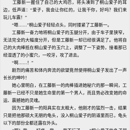
工藤新一握住了自己的大鸡巴，将头凑到了桐山爱子的耳
边，低声道：“爱子，我会让你红的，让我干你，好吗？我们来
玩儿车震！”
“嗯……”桐山爱子轻轻点头，同时搂紧了工藤新一。
工藤新一奋力地将桐山爱子的玉腿分开，由于车子里狭窄，
无法完全的大幅度分开，但是工藤新一却已经很满足了。他将自
己的大肉棒抵在桐山爱子的玉穴上，调整了一下姿势，接着那已
经湿透了的小蜜穴，一咬牙，攻了进去。
“啊……！”
剧烈的痛苦和体内奔流的欲望竟然使得桐山爱子发出了一声
长长的呻吟！
她心里明白，在工藤新一的肉棒插进她秘穴的那一瞬间，工
藤新一已经不只是她生命里的第一个男人，而且势必改变她的命
运、震撼她的灵魂。
因为工藤新一的阳具实在太粗大，他刚才的猛烈一击，结果
只是把他那硕大无朋的龟头，没入桐山爱子的阴道里而已，龟头
以下的部份全都还露在外头。