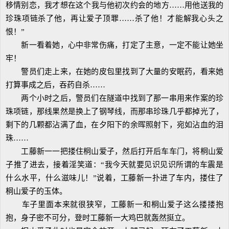
移情别恋，我才想在这个我与他初次约会的地方……用他送我的
珍珠项链杀了他，再让爱子顶罪……杀了他！才能解我心头之
恨！”
新一看着她，心中非常伤痛，打定了主意，一定不能让她坐
牢！
警员们走上来，在她的皮包里找到了大量的安眠药，看来她
打算事成之后，吞药自杀……
两个小时之后，警员们在隧道中找到了那一串用来作案的珍
珠项链，那线果然是换上了钢琴线，而那串珍珠几乎都掉光了，
剩下的几颗都沾满了血，在夕阳下的余晖照射下，宛如沾血的泪
珠……
工藤新一一把搂住桐山爱子，然后打开后车车门，将桐山爱
子推了进去，接着淫笑道：“我今天就要见识见识所谓的车震是
什么水平，什么滋味儿！”说着，工藤新一扑进了车内，搂住了
桐山爱子的玉体。
车子里面本来就很狭窄，工藤新一和桐山爱子这么搂搂抱
抱，身子密不可分，登时工藤新一大鸡巴就轰然挺立。