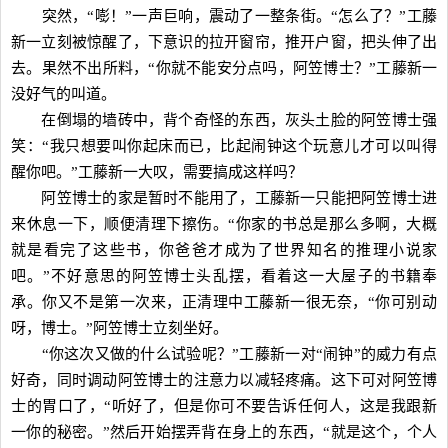
突然，“嘭！”一声巨响，震动了一整条街。“怎么了？”工藤
新一立刻被惊醒了，下意识的拉开窗帘，推开户窗，把头伸了出
去。果然不出所料，“你就不能安分点吗，阿笠博士？”工藤新一
没好气的叫道。
在倒塌的墙砖中，背个奇怪的东西，灰头土脸的阿笠博士强
笑：“我只想要叫你起床而已，比起闹钟这个玩意儿才可以叫得
醒你吧。”工藤新一大叹，需要搞成这样吗？
阿笠博士的家是暂时不能用了，工藤新一只能把阿笠博士进
来休息一下，顺便清理下擦伤。“你家的书总是那么多啊，大概
就是看完了这些书，你爸爸才成为了世界知名的推理小说家
吧。”不好意思的阿笠博士头乱摆，看着这一大屋子的书籍奉
承。你又不是第一次来，正清理中工藤新一很无奈，“你可别动
呀，博士。”阿笠博士立刻坐好。
“你这次又做的什么试验呢？”工藤新一对“闹钟”的威力有点
好奇，同时调动阿笠博士的注意力以减轻疼痛。这下可对阿笠博
士的胃口了，“听好了，但是你可不要告诉任何人，这是我跟新
一你的秘密。”然后开始摆弄背在身上的东西，“就是这个，个人