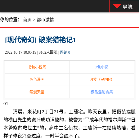
导航
你的位置：
首页
>
都市激情
[现代奇幻] 破案猎艳记1
2022-10-17 10:05:19 |
3162人围观 |
评论:
0
书包小说网
7色小说
色色漫画
囚爱（民国H）
禁漫天堂
极品淫乱合集
01
清晨，米花町2丁目21号，工藤宅。昨天夜里，把假装瘸腿
的横山先生的诡计成功识破的，被誉为“平成年代的福尔摩斯”“日
本警察的救世主”的，高中生名侦探，工藤新一在继续熟睡，看
样子昨夜兴奋过度，一时半会醒不了。