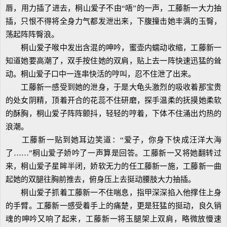
唇，用力插了进去，桐山爱子不由“唔”的一声，工藤新一大力抽
插，只恨不得将全身力气都发泄出来，下腹撞击她丰满的玉臀，
荡起阵阵臀浪。
桐山爱子喉中发出含混的呻吟，蜜壶内蠕动收缩，工藤新一
知道她要高潮了，双手按住她的双肩，贴上去一阵快速迅猛的耸
动。桐山爱子口中一连串快活的哼叫，忍不住泄了出来。
工藤新一感受到她的泄身，于是大龟头激烈的吸收着那宝贵
的处女阴精，顶着开合的花蕊不住研磨，探手温柔的抚摸她柔软
的酥胸，桐山爱子阵阵颤抖，轻轻的哼着，下体不住涌出灼热的
浪潮。
工藤新一贴到她耳边笑道：“爱子，你身下快成汪洋大海
了……”桐山爱子娇吟了一声算是回答。工藤新一又将她翻转过
来，桐山爱子星眸半闭，娇软无力的任工藤新一施，工藤新一曲
起她的双腿往胸前推去，俯身压上去挺动腰肢大力抽插。
桐山爱子抓着工藤新一不住喘息，指甲深深掐入他撑住上身
的手臂。工藤新一感受着手上的痛楚，更是狂猛的挺动，良久销
魂的呻吟又响了起来，工藤新一将玉腿架上双肩，略微放慢速