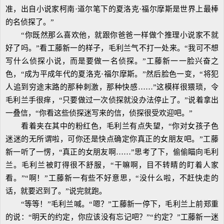
准，出自小说家柯南·道尔笔下的夏洛克·福尔摩斯是世界上最棒
的名侦探了。”
“你既然那么喜欢他，就跟你爸爸一样做个推理小说家不就
好了吗。”看工藤新一的样子，毛利兰气不打一处来。“我可不想
写什么侦探小说，而是要做一名侦探。”工藤新一一脸兴奋之
色，“成为平成年代的夏洛克·福尔摩斯。”然后脸色一变，“将犯
人追到穷途末路的那种刺激，那种快感……”这模样很猥琐，令
毛利兰手很痒，“只要做过一次侦探就没办法停止了。”说着拿出
一叠信，“你看这些侦探迷写来的信，侦探很受欢迎吧。”
看着夹在其中的粉红色，毛利兰有点失望，“你对女孩子色
迷迷的无所谓啦，可你还是快点确定你真正的女朋友吧。”工藤
新一听了一愣，“真正的女朋友啊……”思考了下，偷偷瞄向毛利
兰。毛利兰被盯得很不舒服，“干嘛啊，目不转睛的盯着人家
看。”“啊！”工藤新一有些不好意思，“没什么啦，不赶快走的
话，就要迟到了。”说完就跑。
“等等！”毛利兰喊。“嗯？”工藤新一停下，毛利兰上前郑重
的说：“明天的约定，你应该没有忘记吧？”“约定？”工藤新一迷