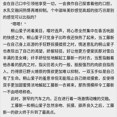
会在自己口中引领他享受一切，一会换作自己探索着他的口腔，
水乳交融间热情再难抑制。个中滋味美妙感觉高超的技巧岂是别
的感觉可以比拟的？
“嗯嗯！”
桐山爱子闭着美目，嘤咛连声，将心思全然集中在香舌吮舐
的快感之中，桐山爱子只觉身子比昨夜还快热了起来，当工藤新
一在自己身上巡游的手狂野抚摸揉捏之时，情迷意乱的桐山爱子
也表现出了自己的渴望，娇躯轻扭，好让他更方便爱抚那对雪白
丰满的圣女峰；纤手娇怯怯地解起工藤新一的衬衣，当葱指触着
他赤着的肌肉之时，指尖彷若火灼一般，股股强烈的肉欲自指而
入，灼得原已野火燎原的情欲更加难以抑制，一双玉手似是自己
有了生命。桐山爱子的羞意非但无能阻止自己继续摸索，反使得
双手更加甜蜜情浓地解起工藤新一衣裤来，那热情模样令工藤新
一不由啧啧称奇。
此时，狭窄的汽车之内，正在进行着一场激情动魄的交融。
工藤新一和桐山爱子忽然亲吻、抚摸、舔弄良久之后，工藤
新一的欲火终于升到了最高点。