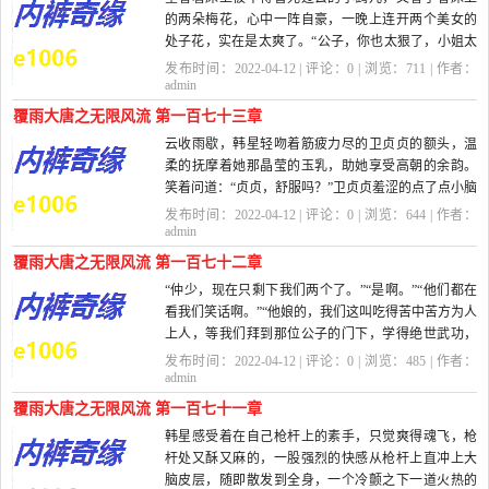
的两朵梅花，心中一阵自豪，一晚上连开两个美女的
处子花，实在是太爽了。“公子，你也太狠了，小姐太
还是第一次，你...
发布时间：2022-04-12 | 评论：
0
| 浏览：
711
| 作者：
admin
覆雨大唐之无限风流 第一百七十三章
云收雨歇，韩星轻吻着筋疲力尽的卫贞贞的额头，温
柔的抚摩着她那晶莹的玉乳，助她享受高朝的余韵。
笑着问道：“贞贞，舒服吗？”卫贞贞羞涩的点了点小脑
袋，她还是很...
发布时间：2022-04-12 | 评论：
0
| 浏览：
644
| 作者：
admin
覆雨大唐之无限风流 第一百七十二章
“仲少，现在只剩下我们两个了。”“是啊。”“他们都在
看我们笑话啊。”“他娘的，我们这叫吃得苦中苦方为人
上人，等我们拜到那位公子的门下，学得绝世武功，
以...
发布时间：2022-04-12 | 评论：
0
| 浏览：
485
| 作者：
admin
覆雨大唐之无限风流 第一百七十一章
韩星感受着在自己枪杆上的素手，只觉爽得魂飞，枪
杆处又酥又麻的，一股强烈的快感从枪杆上直冲上大
脑皮层，随即散发到全身，一个冷颤之下一道火热的