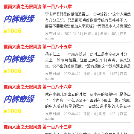
覆雨大唐之无限风流 第一百八十八章
李志听着韩星的话如遭雷击，心中想着：“这个人果然
有几分见识，只是那观点好像跟传统有些格格不入，
那要不要继续劝他加入李家呢？”而韩星本人却觉得没
什么。‘...
发布时间：2022-04-24 | 评论：
0
| 浏览：
403
| 作者：
admin
覆雨大唐之无限风流 第一百八十五章
扬子江上，一叶扁舟泛过，此时正是虚空夜月时分，
天上一轮明月如霜。江面上两边华灯点点，轻风送
爽，说不出的美丽景致。“没有想到这个泛舟湖上竟是
这么有情趣！难...
发布时间：2022-04-22 | 评论：
0
| 浏览：
1137
| 作者：
admin
覆雨大唐之无限风流 第一百八十六章
就在小鹤儿刚出去的时候，从小舟的船艇中已是传出
了一个声音：“不知道公子可否到在下船上一聚？”船艇
的中人听过韩星的歌声，自然知道唱歌的人是公子
了。韩星...
发布时间：2022-04-22 | 评论：
0
| 浏览：
1271
| 作者：
admin
覆雨大唐之无限风流 第一百八十三章