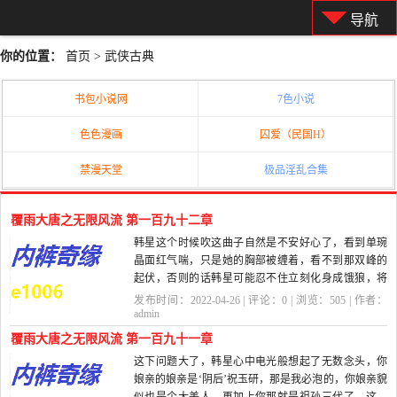
导航
你的位置：
首页
>
武侠古典
书包小说网
7色小说
色色漫画
囚爱（民国H）
禁漫天堂
极品淫乱合集
覆雨大唐之无限风流 第一百九十二章
韩星这个时候吹这曲子自然是不安好心了，看到单琬
晶面红气喘，只是她的胸部被缠着，看不到那双峰的
起伏，否则的话韩星可能忍不住立刻化身成饿狼，将
她推倒，然后做...
发布时间：2022-04-26 | 评论：
0
| 浏览：
505
| 作者：
admin
覆雨大唐之无限风流 第一百九十一章
这下问题大了，韩星心中电光般想起了无数念头，你
娘亲的娘亲是‘阴后’祝玉研，那是我必泡的，你娘亲貌