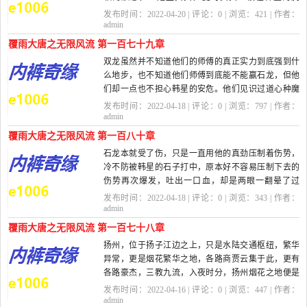
前，一双小手环抱...
发布时间：2022-04-20 | 评论：
0
| 浏览：
421
| 作者：
admin
覆雨大唐之无限风流 第一百七十九章
双龙虽然并不知道他们的师傅的真正实力到底强到什
么地步，也不知道他们师傅到底能不能赢石龙，但他
们却一点也不担心韩星的安危。他们见识过道心种魔
大法的...
发布时间：2022-04-18 | 评论：
0
| 浏览：
797
| 作者：
admin
覆雨大唐之无限风流 第一百八十章
石龙本就受了伤，只是一直用他的真劲压制着伤势，
冷不防被韩星的石子打中，原本好不容易压制下去的
伤势再次爆发，吐出一口血，却是两眼一翻晕了过
去，周围的弟子立...
发布时间：2022-04-18 | 评论：
0
| 浏览：
343
| 作者：
admin
覆雨大唐之无限风流 第一百七十八章
扬州，位于扬子江边之上，只是水陆交通枢纽，繁华
异常，更是烟花繁华之地，各路商贾云集于此，更有
各路豪杰，三教九流，入夜时分，扬州烟花之地便是
笙歌渺渺，华舟点点，只是...
发布时间：2022-04-16 | 评论：
0
| 浏览：
447
| 作者：
admin