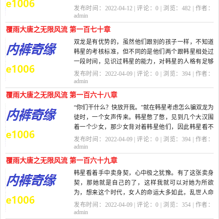
精华喷洒到空...
发布时间：2022-04-12 | 评论：
0
| 浏览：
482
| 作者：
admin
覆雨大唐之无限风流 第一百七十章
双龙是有优势的，虽然他们跟别的孩子一样，不知道
韩星的考核标准，但不同的是他们两个跟韩星相处过
一段时间，见识过韩星的能力，对韩星的人格有足够
信心，知道韩星...
发布时间：2022-04-09 | 评论：
0
| 浏览：
394
| 作者：
admin
覆雨大唐之无限风流 第一百六十八章
“你们干什么？快放开我。”就在韩星考虑怎么骗双龙为
徒时，一个女声传来。韩星憋了憋，见到几个大汉围
着一个少女，那少女背对着韩星他们，因此韩星看不
到她的样...
发布时间：2022-04-09 | 评论：
0
| 浏览：
394
| 作者：
admin
覆雨大唐之无限风流 第一百六十九章
韩星看着手中卖身契，心中极之犹豫。有了这张卖身
契，那她就是自己的了，这样我就可以对她为所欲
为，想来这个时代，女人的命运大多如此，乱世人命
并不如猪狗，女人的...
发布时间：2022-04-09 | 评论：
0
| 浏览：
354
| 作者：
admin