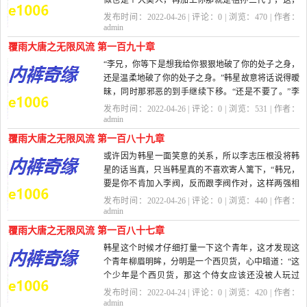
似也是个大美人，再加上你那就是祖孙三代了，这，
这好像也挺刺...
发布时间：2022-04-26 | 评论：
0
| 浏览：
470
| 作者：
admin
覆雨大唐之无限风流 第一百九十章
“李兄，你等下是想我给你狠狠地破了你的处子之身，
还是温柔地破了你的处子之身。”韩星故意将话说得暧
昧，同时那邪恶的到手继续下移。“还是不要了。”李
志...
发布时间：2022-04-26 | 评论：
0
| 浏览：
531
| 作者：
admin
覆雨大唐之无限风流 第一百八十九章
或许因为韩星一面笑意的关系，所以李志压根没将韩
星的话当真，只当韩星真的不喜欢寄人篱下，“韩兄，
要是你不肯加入李阀，反而跟李阀作对，这样两强相
争，最终岂不是...
发布时间：2022-04-26 | 评论：
0
| 浏览：
440
| 作者：
admin
覆雨大唐之无限风流 第一百八十七章
韩星这个时候才仔细打量一下这个青年，这才发现这
个青年柳眉明眸，分明是一个西贝货，心中暗道：“这
个少年是个西贝货，那这个侍女应该还没被人玩过
了。”口中却...
发布时间：2022-04-24 | 评论：
0
| 浏览：
420
| 作者：
admin