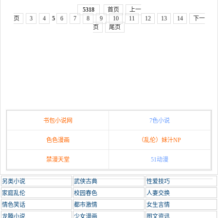
5318
首页
上一
页
3
4
5
6
7
8
9
10
11
12
13
14
下一
页
尾页
书包小说网
7色小说
色色漫画
（乱伦）妹汁NP
禁漫天堂
51动漫
另类小说
武侠古典
性爱技巧
家庭乱伦
校园春色
人妻交换
情色笑话
都市激情
女生言情
龙腾小说
少女漫画
图文资讯