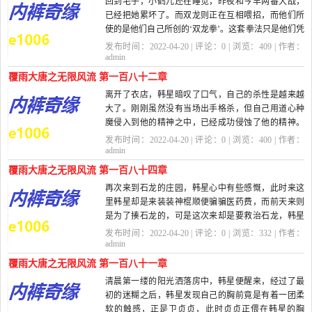
回到宅子，小鹤儿还在睡觉，昨夜和今早两番大战，
已经把她累坏了。而双龙则正在互相喂招，而他们所
使的是他们自己所创的‘双龙拳’。这套拳法只是他们凭
借十多...
发布时间：2022-04-20 | 评论：
0
| 浏览：
409
| 作者：
admin
覆雨大唐之无限风流 第一百八十二章
离开了衣店，韩星暗叹了口气，自己的杀性是越来越
大了。刚刚虽然没有当场出手格杀，但自己用道心种
魔侵入到他的精神之中，已经成功侵蚀了他的精神。
像这种没有...
发布时间：2022-04-20 | 评论：
0
| 浏览：
400
| 作者：
admin
覆雨大唐之无限风流 第一百八十四章
再次来到石龙的庄园，韩星心中有些感慨，此时来这
里韩星却是来装装神棍顺便骗骗医药费，而前天来则
是为了揍石龙的，可是这次来却是要救治石龙，韩星
还真觉得有点...
发布时间：2022-04-20 | 评论：
0
| 浏览：
332
| 作者：
admin
覆雨大唐之无限风流 第一百八十一章
清晨第一缕的阳光洒落房中，韩星便醒来，经过了最
初的迷糊之后，韩星发现自己的胸前竟是有着一团柔
软的触感，正是卫贞贞，此时贞贞正偎在韩星的胸