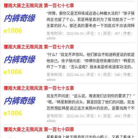
覆雨大唐之无限风流 第一百七十七章
“师傅，那你又是怎样练成这道心种魔大法的？”徐子陵
闻言也留了个心，若是韩星真的为了练功就杀了一个
无辜的好人，那还真的要考虑一下到底应不应该拜韩
星为师...
发布时间：2022-04-16 | 评论：
0
| 浏览：
407
| 作者：
admin
覆雨大唐之无限风流 第一百七十六章
“什么？”双龙齐声惊叫，他们那会不知道韩星说的就是
他自己。徐子陵问道：“师傅你是修练魔功的？”韩星沉
吟了一下道：“怎么说呢？我本来是修练道家功法的，
只不过...
发布时间：2022-04-14 | 评论：
0
| 浏览：
546
| 作者：
admin
覆雨大唐之无限风流 第一百七十五章
双龙齐声问道：“这么说，难道我们达到你的要求了？”
“嗯。”韩星默默的点头，算是回答了他们的问题。双龙
忽然想起韩星说过这次来扬州的目的，是要找两个不
出世...
发布时间：2022-04-14 | 评论：
0
| 浏览：
469
| 作者：
admin
覆雨大唐之无限风流 第一百七十四章
星看着床上被干得昏死过去的小鹤儿，又看了看床上